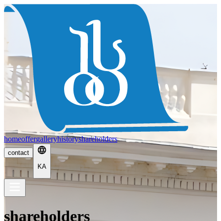
home
offer
gallery
history
shareholders
contact
KA
shareholders